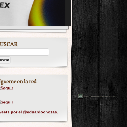
USCAR
ígueme en la red
weets por el @eduardochozas.