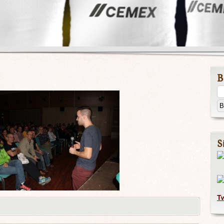
B
S
T