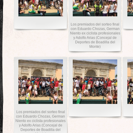
Los premiados del sorteo final
con Eduardo Chozas, German
Niento ex ciclista profesionales
y Adolfo Arias (Concejal de
Deportes de Boadilla del
Monte)
Los premiados del sorteo final
con Eduardo Chozas, German
Niento ex ciclista profesionales
y Adolfo Arias (Concejal de
Deportes de Boadilla del