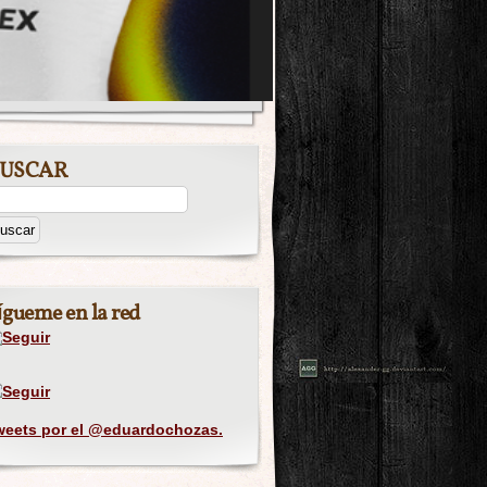
USCAR
ígueme en la red
weets por el @eduardochozas.