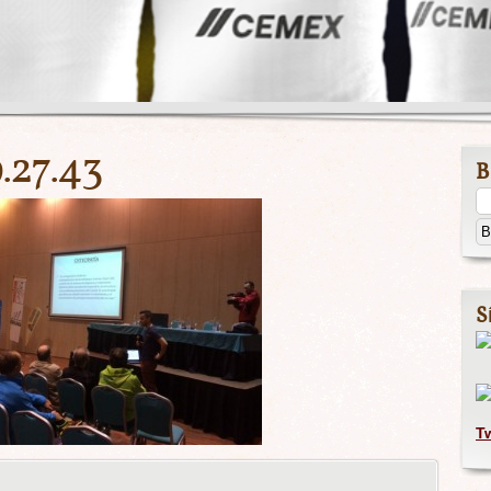
.27.43
B
S
T