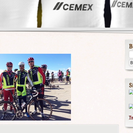
B
S
T