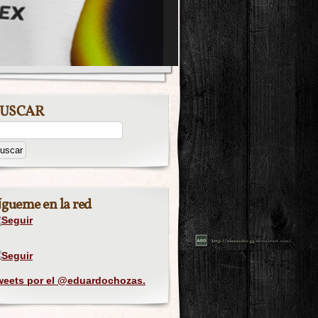
USCAR
ígueme en la red
weets por el @eduardochozas.