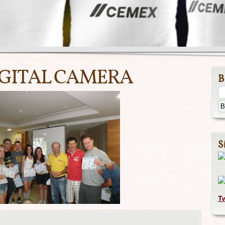
GITAL CAMERA
B
S
T