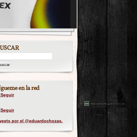
USCAR
ígueme en la red
weets por el @eduardochozas.