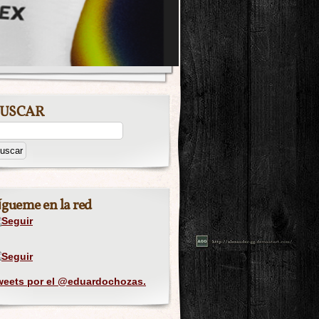
USCAR
ígueme en la red
weets por el @eduardochozas.