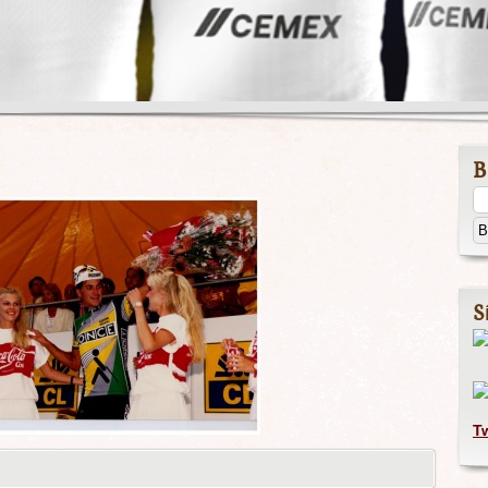
B
S
T