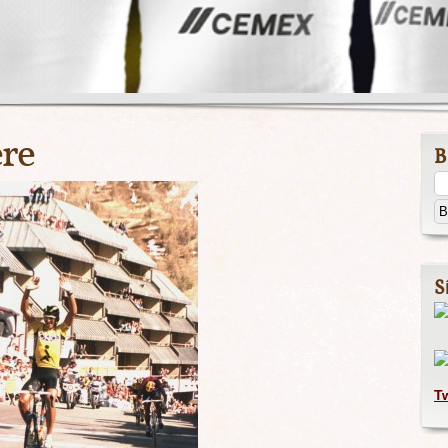
ere
B
S
T