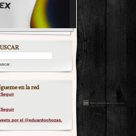
USCAR
ígueme en la red
weets por el @eduardochozas.