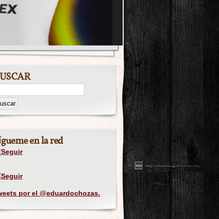
USCAR
ígueme en la red
weets por el @eduardochozas.