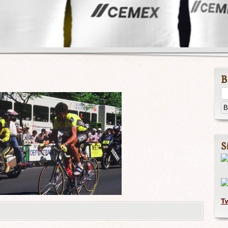
B
S
T